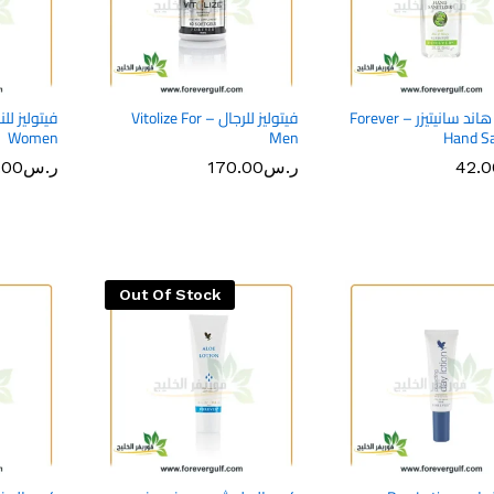
فوريفر هاند سانيتيزر – Forever
فيتوليز للرجال – Vitolize For
Women
Men
Hand Sa
42.0
42.0
ر.س
ر.س
170.00
170.00
ر.س
ر.س
.00
.00
Out Of Stock