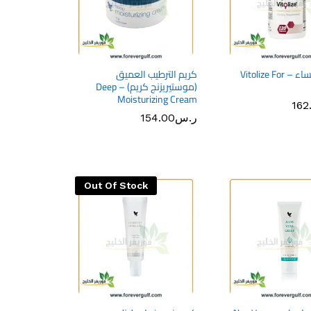
فيتوليز للنساء – Vitolize For
كريم الترطيب العميق
(موستيريزنج كريم) – Deep
Moisturizing Cream
162
162
ر.س
ر.س
154.00
154.00
Out Of Stock