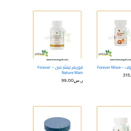
Forever M
فوريفر نيتشر مين – Forever
Nature Main
315
315
ر.س
ر.س
99.00
99.00