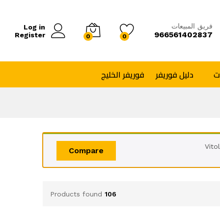
فريق المبيعات
Log in
966561402837
Register
0
0
ت
دليل فوريفر
فوريفر الخليج
Compare
Products found
106