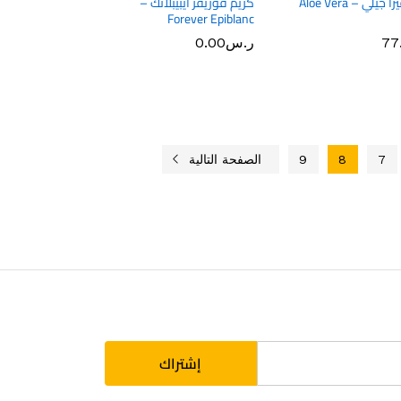
كريم الوفيرا جيلي – Aloe Vera
كريم فوريفر ايبيبلانك –
Forever Epiblanc
77
77
ر.س
ر.س
0.00
0.00
7
8
9
الصفحة التالية