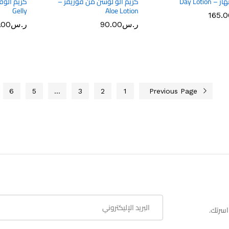
 Day Lotion
كريم الو لوشن من فوريفر –
Gelly
Aloe Lotion
165.0
165.0
ر.س
ر.س
90.00
90.00
ر.س
ر.س
.00
.00
6
5
…
3
2
1
Previous Page
اسرتك.