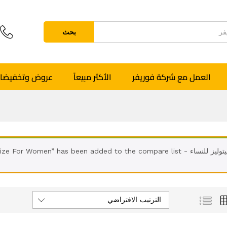
بحث
العمل مع شركة فوريفر
الأكثر مبيعاً
عروض وتخفيضا
للنساء - Vitolize For Women” has been added to the compare list
الترتيب الافتراضي