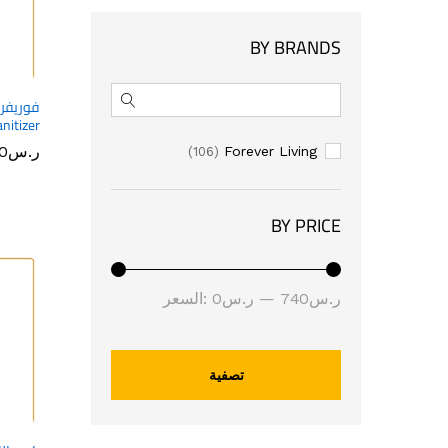
BY BRANDS
nitizer
ر.س
ر.س
0
0
Forever Living
(106)
BY PRICE
أدنى
أعلى
ر.س740
—
ر.س0
السعر:
سعر
سعر
تصفية