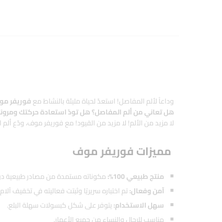
وداعاً لألم المفاصل! استعدّ لحياة مليئة بالنشاط مع
فوريفر م
هل تعاني من ألم المفاصل؟
هل تودّ استعادة حركتك ومرون
لا مزيد من الألم! لا مزيد من القيود! مع فوريفر موف، ودّع أ
مميزات فوريفر موف
منتج طبيعي 100%:
مكوناته مستمدة من مصادر طبيعية دون 
آمن وفعال:
تم اختباره سريريًا وثبتت فعاليته في تخفيف آل
سهل الاستخدام:
يتوفر على شكل كبسولات سهلة البلع.
مناسب للرجال والنساء من جميع الأعمار.