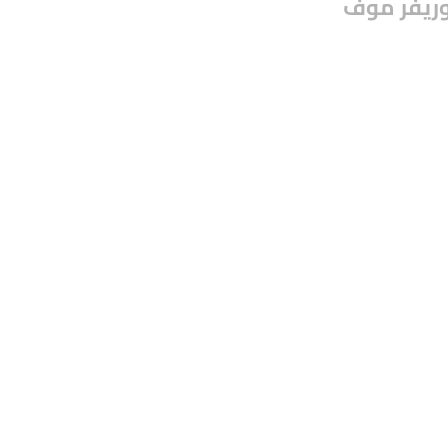
وريفر موف