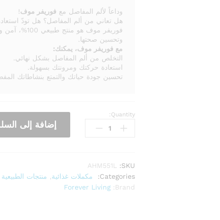
وداعاً لألم المفاصل مع
فوريفر موف
!
هل تعاني من ألم المفاصل؟ هل تودّ استعاد
فوريفر موف هو 
وتحسين صحتها.
مع فوريفر موف، يمكنك:
التخلص من ألم المفاصل بشكل نهائي.
استعادة حركتك ومرونتك بسهولة.
تحسين جودة حياتك والتمتع بنشاطاتك المفض
Quantity:
إضافة إلى السلة
AHM551L
SKU:
Categories:
مكملات غذائية
,
منتجات الطبيعية
Forever Living
Brand: