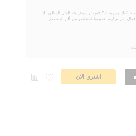
ة حركتك ومرونتك؟ فوريفر موف هو الحل المثالي لك!
منتج طبيعي 100%، آمن وفعال، تمّ تركيبه خصيصاً للتخلص من ألم المفاصل
لة.
اشتري الان