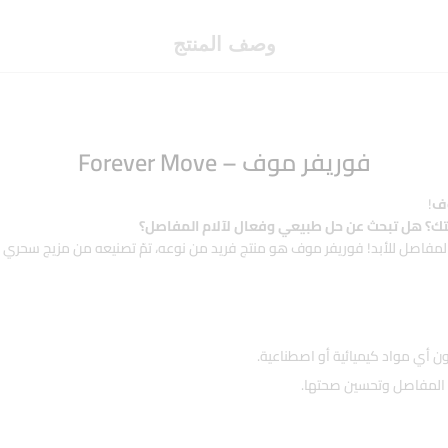
وصف المنتج
فوريفر موف – Forever Move
وف
!
تك؟
هل تبحث عن حل طبيعي وفعال لآلام المفاصل؟
لم المفاصل للأبد! فوريفر موف هو منتج فريد من نوعه، تمّ تصنيعه من مزيج سحري
أي مواد كيميائية أو اصطناعية.
ام المفاصل وتحسين صحتها.