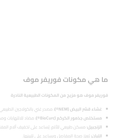
ما هي مكونات فوريفر موف
فوريفر موف هو مزيج من المكونات الطبيعية النادرة
غشاء قشر البيض (NEM®):
مصدر غني بالكولاجين الطبيعي،
مستخلص جذمور الكركم (BioCurc®):
مضاد للالتهابات ومض
الزنجبيل:
مسكن طبيعي للألم، يُساعد على تخفيف آلام المف
اللبان:
يُعزز صحة المفاصل ويساعد على تليينها.