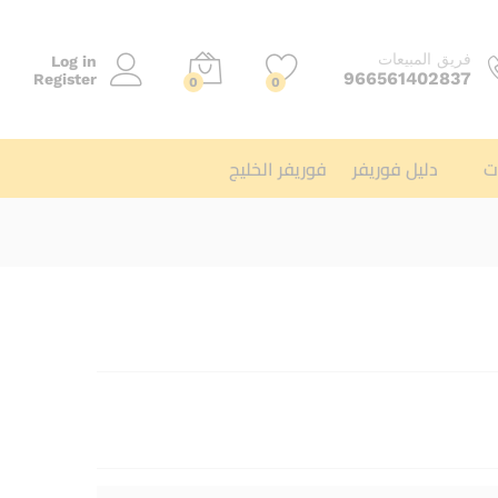
فريق المبيعات
Log in
966561402837
Register
0
0
ت
دليل فوريفر
فوريفر الخليج