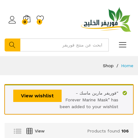
0
1
بحث
Shop
/
Home
“فوريفر مارين ماسك -
View wishlist
Forever Marine Mask” has
been added to your wishlist
View
Products found
106