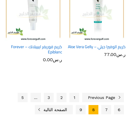
كريم الوفيرا جيلي – Aloe Vera Gelly
كريم فوريفر ايبيبلانك – Forever
Epiblanc
ر.س
77.00
ر.س
0.00
5
…
3
2
1
Previous Page
6
7
8
9
الصفحة التالية