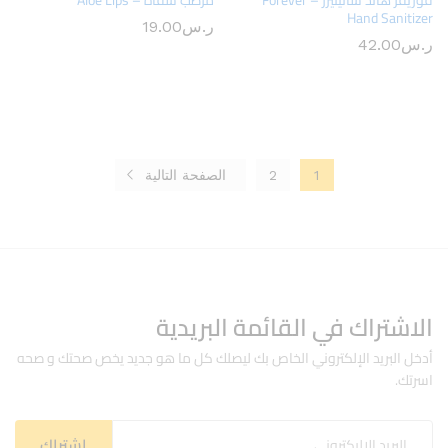
فوريفر هاند سانيتيزر – Forever
مرطب شفاه – Aloe Lips
Hand Sanitizer
ر.س
19.00
ر.س
42.00
1
2
الصفحة التالية
الاشتراك في القائمة البريدية
أدخل البريد الإلكتروني الخاص بك ليصلك كل ما هو جديد يخص صحتك و صحه
اسرتك.