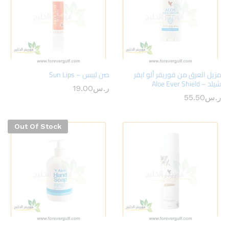
مزيل العرق من فوريفر ألو ايفر
صن ليبس – Sun Lips
شيلد – Aloe Ever Shield
ر.س
19.00
ر.س
55.50
Out Of Stock