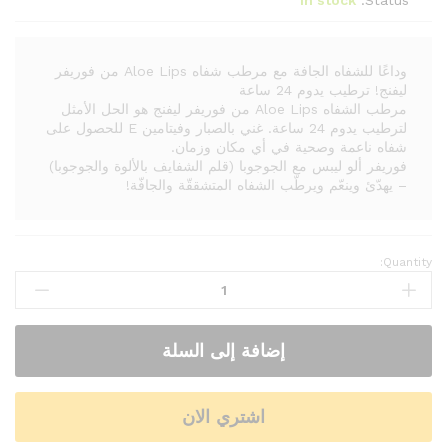
In stock
Status:
وداعًا للشفاه الجافة مع مرطب شفاه Aloe Lips من فوريفر
ليفنج! ترطيب يدوم 24 ساعة
مرطب الشفاه Aloe Lips من فوريفر ليفنج هو الحل الأمثل
لترطيب يدوم 24 ساعة. غني بالصبار وفيتامين E للحصول على
شفاه ناعمة وصحية في أي مكان وزمان.
فوريفر ألو ليبس مع الجوجوبا (قلم الشفايف بالألوة والجوجوبا)
– يهدّئ وينعّم ويرطّب الشفاه المتشققّة والجافّة!
Quantity:
إضافة إلى السلة
اشتري الان