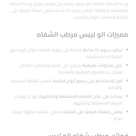
وداعًا للشفاه الجافة! مع مرطب شفاه من فوريفر ليفنج، وداعًا للشفاه
المتشققة والباهتة! لترطيب يدوم 24 ساعة، يضفي لمعانًا طبيعيًا على
الشفاه و مناسب للرجال والنساء.
مميزات الو ليبس مرطب الشفاه
ترطيب يدوم 24 ساعة:
يُحافظ على رطوبة الشفاه طوال اليوم دون
الحاجة لإعادة تطبيقه.
غني بمكونات طبيعية:
يحتوي على الصبار وفيتامين E اللذان
يُعرفان بخصائصهم الترطيبية والمغذية.
آمن للاستخدام على جميع أنواع البشرة:
مناسب للبشرة الحساسة
والجافة.
يساعد على علاج الشفاه المتشققة والملتهبة:
يُهدئ ويرطب
الشفاه المتشققة والملتهبة.
يضفي لمعانًا طبيعيًا على الشفاه:
يُعطي الشفاه مظهرًا طبيعيًا
صحيًا.
فوائد مرطب شفاه الو ليبس