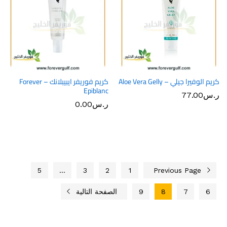
كريم الوفيرا جيلي – Aloe Vera Gelly
كريم فوريفر ايبيبلانك – Forever
Epiblanc
ر.س
77.00
ر.س
0.00
5
…
3
2
1
Previous Page
6
7
8
9
الصفحة التالية