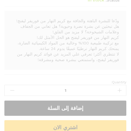
In stock
Status:
ودّعا للبشرة الباهتة والجافة مع كريم النهار من فوريفر ليفنج!
هل تبحثين عن بشرة نضرة وحيوية؟ هل تعاني من الجفاف
وعلامات الشيخوخة؟ لا مزيد من القلق!
كريم النهار من فوريفر ليفنج هو الحل الأمثل لك!
مع تركيبة طبيعية 100% وخالية من المواد الكيميائية الضارة،
يمنحك كريم النهار ترطيبًا عميقًا يدوم 24 ساعة.
لا تنتظري أكثر! تعرفي علي المزيد عن فوائد كريم النهار من
فوريفر ليفنج، واستمتعي ببشرة صحية ومشرقة!
Quantity:
إضافة إلى السلة
اشتري الان