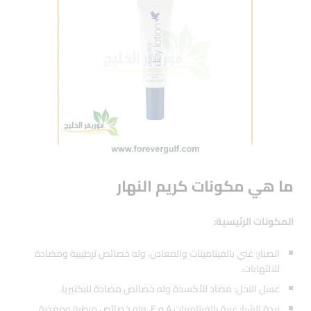
ما هي مكونات كريم النهار
المكونات الرئيسية:
الصبار: غني بالفيتامينات والمعادن، وله خصائص ترطيبية ومضادة
للالتهابات.
عسل النحل: مضاد للأكسدة وله خصائص مضادة للبكتيريا.
زبدة الشيا: غنية بالفيتامينات A و E، وله خصائص مرطبة ومغذية.