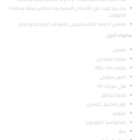
زيت جوز الهند: غني بالأحماض الدهنية، وله خصائص مرطبة ومضادة
للالتهابات.
فيتامين E: مضاد للأكسدة يحمي البشرة من أضرار الجذور الحرة.
مكونات أخرى:
جلسرين
ستيرات جليسيريل
ستيرات PEG-100
كحول ستياريلي
بولي سوربات 80
فينوكسيثانول
إيثيل هكسيل جليسرين
كربومير
هيدروكسيد الصوديوم
عطر