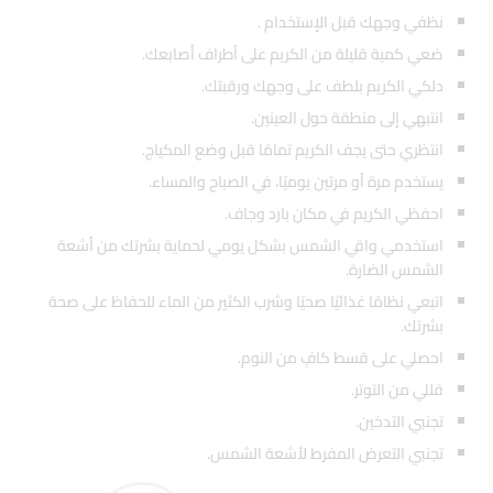
نظفي وجهك قبل الإستخدام .
ضعي كمية قليلة من الكريم على أطراف أصابعك.
دلكي الكريم بلطف على وجهك ورقبتك.
انتبهي إلى منطقة حول العينين.
انتظري حتى يجف الكريم تمامًا قبل وضع المكياج.
يستخدم مرة أو مرتين يوميًا، في الصباح والمساء.
احفظي الكريم في مكان بارد وجاف.
استخدمي واقي الشمس بشكل يومي لحماية بشرتك من أشعة
الشمس الضارة.
اتبعي نظامًا غذائيًا صحيًا وشرب الكثير من الماء للحفاظ على صحة
بشرتك.
احصلي على قسط كافٍ من النوم.
قللي من التوتر.
تجنبي التدخين.
تجنبي التعرض المفرط لأشعة الشمس.