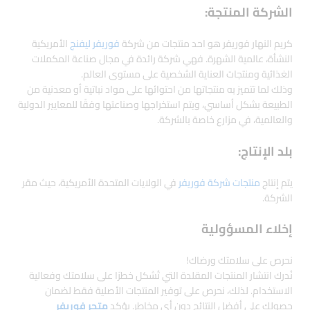
الشركة المنتجة:
كريم النهار فوريفر هو احد منتجات من شركة
فوريفر ليفنج
الأمريكية
النشأة، عالمية الشهرة. فهي شركة رائدة في مجال صناعة المكملات
الغذائية ومنتجات العناية الشخصية على مستوى العالم.
وذلك لما تتميز به منتجاتها من احتوائها على مواد نباتية أو معدنية من
الطبيعة بشكل أساسي، ويتم استخراجها وصناعتها وفقًا للمعايير الدولية
والعالمية، في مزارع خاصة بالشركة.
بلد الإنتاج:
يتم إنتاج
منتجات شركة فوريفر
في الولايات المتحدة الأمريكية، حيث مقر
الشركة.
إخلاء المسؤولية
نحرص على سلامتك ورضاك!
نُدرك انتشار المنتجات المقلدة التي تُشكل خطرًا على سلامتك وفعالية
الاستخدام. لذلك، نحرص على توفير المنتجات الأصلية فقط لضمان
حصولك على أفضل النتائج دون أي مخاطر. يؤكد
متجر فوريفر