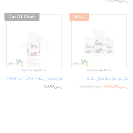
Out Of Stock
20
%
-
كورس فوريفر ملتي ماكا
فوريفر جين شيا – Forever Gin Chia
ر.س
600.00
ر.س
0.00
ر.س
750.00