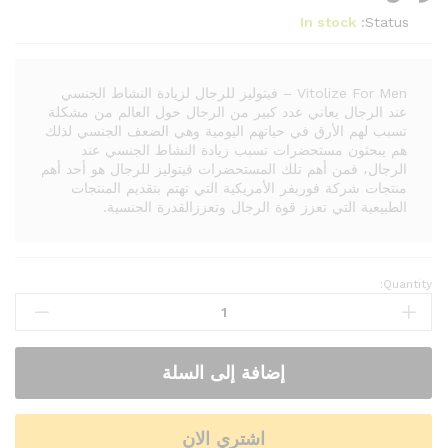
In stock
Status:
Vitolize For Men – فيتوليز للرجال لزيادة النشاط الجنسي
عند الرجال يعاني عدد كبير من الرجال حول العالم من مشكلة
تسبب لهم الأرق في حياتهم اليومية وهي الضعف الجنسي لذلك
هم يبحثون مستحضرات تسبب زيادة النشاط الجنسي عند
الرجال، فمن أهم تلك المستحضرات فيتوليز للرجال هو أحد أهم
منتجات شركة فوريفر الأمريكية التي تهتم بتقديم المنتجات
الطبيعية التي تعزز قوة الرجال وتعززالقدرة الجنسية.
Quantity:
إضافة إلى السلة
اشتري الان