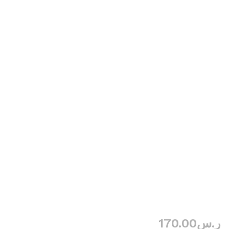
ر.س
170.00