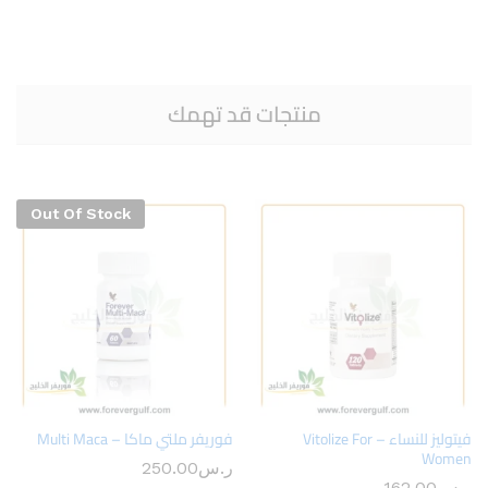
منتجات قد تهمك
Out Of Stock
فيتوليز للنساء – Vitolize For
فوريفر ملتي ماكا – Multi Maca
Women
ر.س
250.00
ر.س
162.00