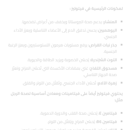
لمكونات الرئيسية في فيتوليز :
المنشار:
يدعم صحة البروستاتا ويخفف من أعراض تضخمها.
اليوهمبين:
يحسن تدفق الدم إلى الأعضاء التناسلية ويعزز الأداء
الجنسي.
جذر نبات القراص:
يرفع مستويات هرمون التستوستيرون ويعزز الرغبة
الجنسية.
التوت الشزندرة:
يُحسّن الخصوبة ويزيد الطاقة والحيوية.
مسحوق التفاح:
غني بمضادات الأكسدة التي تُحسّن المزاج وتعزّز
صحة الجهاز التناسلي.
زهرة الآلام:
تُحسّن الأداء الجنسي وتُقلّل من التوتر والقلق.
يحتوي فيتوليز أيضاً على فيتامينات ومعادن أساسية لصحة الرجل
مثل:
فيتامين E:
يُحسّن صحة القلب والدورة الدموية.
فيتامين B6:
يُحسّن المزاج ويُقلّل من التوتر.
الزنك:
يُحسّن الخصوبة ويزيد مستويات هرمون التستوستيرون.