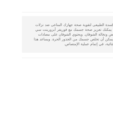
انت سي فيتامين C مضاد الاكسدة الطبيعى لتقوية صحة جهازك المناعى ضد نزلات
مة. يمكنك تعزيز صحة جسمك مع فوريفر أبزوربنت سي
لبيض ونخالة الشوفان. ويحتوي الشوفان على مضادات
د يمكن أن تخلص جسمك من الجذور الحرة. ويساعد هذا
ائية، في إتمام عملية الإمتصاص.