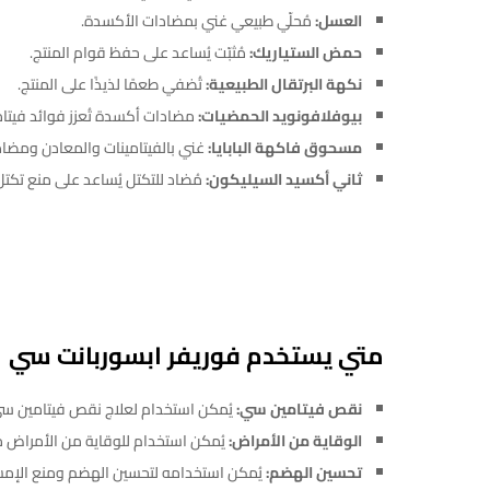
العسل:
مُحلّي طبيعي غني بمضادات الأكسدة.
حمض الستياريك:
مُثبّت يُساعد على حفظ قوام المنتج.
نكهة البرتقال الطبيعية:
تُضفي طعمًا لذيذًا على المنتج.
بيوفلافونويد الحمضيات:
مضادات أكسدة تُعزز فوائد فيتا
مسحوق فاكهة البابايا:
غني بالفيتامينات والمعادن ومضا
ثاني أكسيد السيليكون:
مُضاد للتكتل يُساعد على منع تكتل
متي يستخدم فوريفر ابسوربانت سي
نقص فيتامين سي:
يُمكن استخدام لعلاج نقص فيتامين سي،
الوقاية من الأمراض:
يُمكن استخدام للوقاية من الأمراض مثل
تحسين الهضم:
يُمكن استخدامه لتحسين الهضم ومنع الإمس