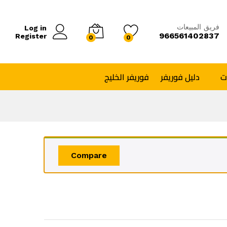
فريق المبيعات
Log in
966561402837
Register
0
0
ت
دليل فوريفر
فوريفر الخليج
Compare