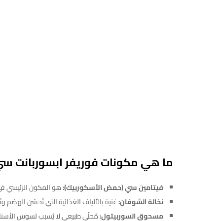
ما هي مكونات فوريفر ابسوربانت س
فيتامين سي (حمض الأسكوربيك):
هو المكون الرئيسي في Forever Absorbent C، وهو ضروري لصحة ج
نخالة الشوفان:
غنية بالألياف الغذائية التي تُحسّن الهضم و
مسحوق السوربيتول:
مُحلّي طبيعي لا يُسبب تسوس الأسنا