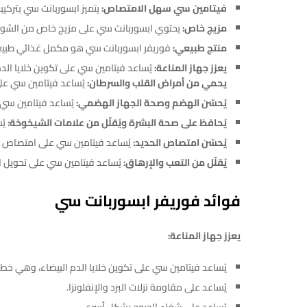
فيتامين سي سهل الامتصاص:
يتميز ابسوربانت سي بتركي
مزيج خاص:
يحتوي ابسوربانت سي على مزيج خاص من الشوفان 
منتج طبيعي:
فوريفر ابسوربانت سي هو مكمل غذائي طبيعي خ
يعزز جهاز المناعة:
يُساعد فيتامين سي على تكوين خلايا الد
يحمي من أمراض القلب والسرطان:
يُساعد فيتامين سي عل
يُحسّن الهضم وصحة الجهاز الهضمي:
يُساعد فيتامين سي 
يُحافظ على صحة البشرة ويُقلّل من علامات الشيخوخة:
يُ
يُحسّن امتصاص الحديد:
يُساعد فيتامين سي على امتصاص ا
يُقلّل من التعب والإرهاق:
يُساعد فيتامين سي على تحويل ال
فوائد فوريفر ابسوربانت سي
يعزز جهاز المناعة:
يُساعد فيتامين سي على تكوين خلايا الدم البيضاء، وهي خط
يُساعد على مقاومة نزلات البرد والإنفلونزا.