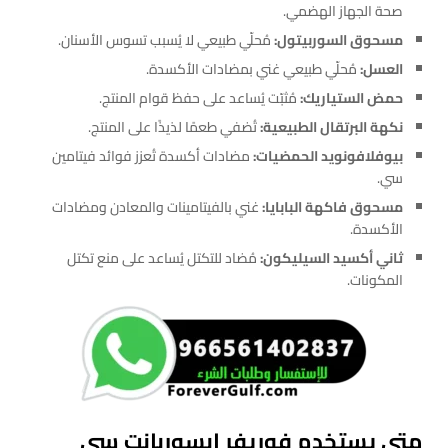
صحة الجهاز الهضمي.
مسحوق السوربيتول:
مُحلّي طبيعي لا يُسبب تسوس الأسنان.
العسل:
مُحلّي طبيعي غني بمضادات الأكسدة.
حمض الستياريك:
مُثبّت يُساعد على حفظ قوام المنتج.
نكهة البرتقال الطبيعية:
تُضفي طعمًا لذيذًا على المنتج.
بيوفلافونويد الحمضيات:
مضادات أكسدة تُعزز فوائد فيتامين
سي.
مسحوق فاكهة البابايا:
غني بالفيتامينات والمعادن ومضادات
الأكسدة.
ثاني أكسيد السيليكون:
مُضاد للتكتل يُساعد على منع تكتل
المكونات.
متي يستخدم فوريفر ابسوربانت سي