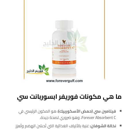
ما هي مكونات فوريفر ابسوربانت سي
فيتامين سي (حمض الأسكوربيك):
هو المكون الرئيسي في
Forever Absorbent C، وهو ضروري لصحة جيدة.
نخالة الشوفان:
غنية بالألياف الغذائية التي تُحسّن الهضم وتُعزز