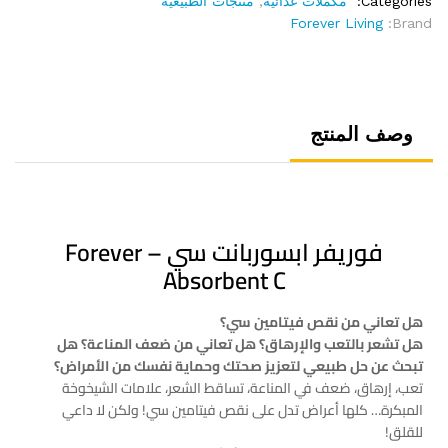
Categories:
مكملات غذائية
,
منتجات الطبيعية
Forever Living
Brand:
وصف المنتج
فوريفر ابسوربانت سي – Forever
Absorbent C
هل تعاني من نقص فيتامين سي؟
هل تشعر بالتعب والإرهاق؟ هل تعاني من ضعف المناعة؟ هل
تبحث عن حل طبيعي لتعزيز صحتك وحماية نفسك من الأمراض؟
تعب، إرهاق، ضعف في المناعة، تساقط الشعر، علامات الشيخوخة
المبكرة… كلها أعراض تدل على نقص فيتامين سي! ولكن لا داعي
للقلق!