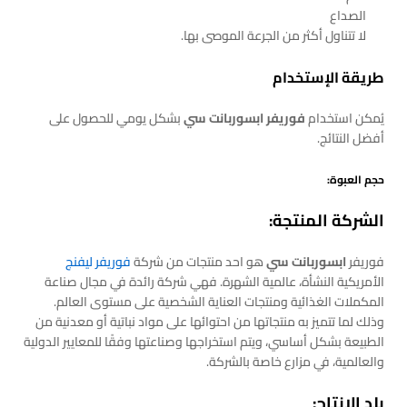
الصداع
لا تتناول أكثر من الجرعة الموصى بها.
طريقة الإستخدام
يُمكن استخدام
فوريفر ابسوربانت سي
بشكل يومي للحصول على
أفضل النتائج.
حجم العبوة:
الشركة المنتجة:
فوريفر
ابسوربانت سي
هو احد منتجات من شركة
فوريفر ليفنج
الأمريكية النشأة، عالمية الشهرة. فهي شركة رائدة في مجال صناعة
المكملات الغذائية ومنتجات العناية الشخصية على مستوى العالم.
وذلك لما تتميز به منتجاتها من احتوائها على مواد نباتية أو معدنية من
الطبيعة بشكل أساسي، ويتم استخراجها وصناعتها وفقًا للمعايير الدولية
والعالمية، في مزارع خاصة بالشركة.
بلد الإنتاج: