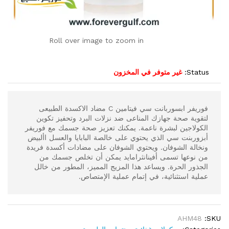
Roll over image to zoom in
Status:
غير متوفر في المخزون
فوريفر ابسوربانت سي فيتامين C مضاد الاكسدة الطبيعى
لتقوية صحة جهازك المناعى ضد نزلات البرد وتحفيز تكوين
الكولاجين لبشرة ناعمة. يمكنك تعزيز صحة جسمك مع فوريفر
أبزوربنت سي الذي يحتوي على خالصة البابايا والعسل األبيض
ونخالة الشوفان. ويحتوي الشوفان على مضادات أكسدة فريدة
من نوعها تسمى أفينانثرامايد يمكن أن تخلص جسمك من
الجذور الحرة. ويساعد هذا المزيج المميز، المطور من خالل
عملية استثنائية، في إتمام عملية الإمتصاص.
AHM48
SKU: