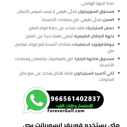
صحة الجهاز الهضمي.
مسحوق السوربيتول:
مُحلّي طبيعي لا يُسبب تسوس الأسنان.
العسل:
مُحلّي طبيعي غني بمضادات الأكسدة.
حمض الستياريك:
مُثبّت يُساعد على حفظ قوام المنتج.
نكهة البرتقال الطبيعية:
تُضفي طعمًا لذيذًا على المنتج.
بيوفلافونويد الحمضيات:
مضادات أكسدة تُعزز فوائد فيتامين
سي.
مسحوق فاكهة البابايا:
غني بالفيتامينات والمعادن ومضادات
الأكسدة.
ثاني أكسيد السيليكون:
مُضاد للتكتل يُساعد على منع تكتل
المكونات.
متي يستخدم فوريفر ابسوربانت سي