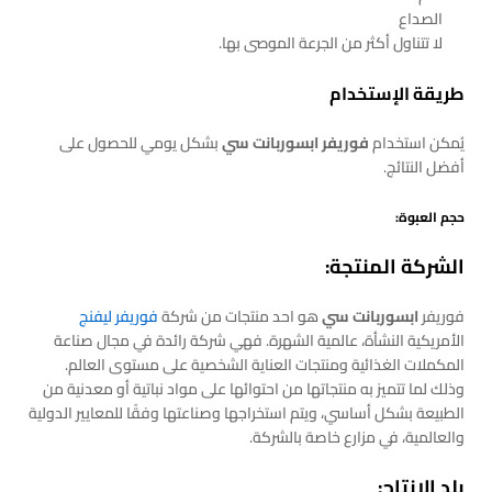
الصداع
لا تتناول أكثر من الجرعة الموصى بها.
طريقة الإستخدام
يُمكن استخدام
فوريفر ابسوربانت سي
بشكل يومي للحصول على
أفضل النتائج.
حجم العبوة:
الشركة المنتجة:
فوريفر
ابسوربانت سي
هو احد منتجات من شركة
فوريفر ليفنج
الأمريكية النشأة، عالمية الشهرة. فهي شركة رائدة في مجال صناعة
المكملات الغذائية ومنتجات العناية الشخصية على مستوى العالم.
وذلك لما تتميز به منتجاتها من احتوائها على مواد نباتية أو معدنية من
الطبيعة بشكل أساسي، ويتم استخراجها وصناعتها وفقًا للمعايير الدولية
والعالمية، في مزارع خاصة بالشركة.
بلد الإنتاج: