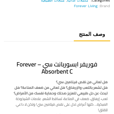
Categories:
مكملات غذائية
,
منتجات الطبيعية
Forever Living
Brand:
وصف المنتج
فوريفر ابسوربانت سي – Forever
Absorbent C
هل تعاني من نقص فيتامين سي؟
هل تشعر بالتعب والإرهاق؟ هل تعاني من ضعف المناعة؟ هل
تبحث عن حل طبيعي لتعزيز صحتك وحماية نفسك من الأمراض؟
تعب، إرهاق، ضعف في المناعة، تساقط الشعر، علامات الشيخوخة
المبكرة… كلها أعراض تدل على نقص فيتامين سي! ولكن لا داعي
للقلق!