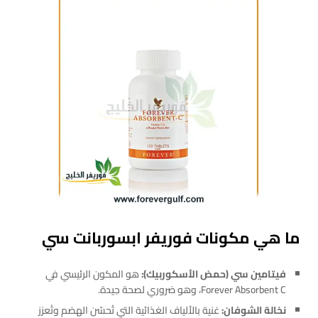
ما هي مكونات فوريفر ابسوربانت سي
فيتامين سي (حمض الأسكوربيك):
هو المكون الرئيسي في
Forever Absorbent C، وهو ضروري لصحة جيدة.
نخالة الشوفان:
غنية بالألياف الغذائية التي تُحسّن الهضم وتُعزز