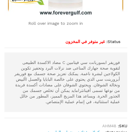
Roll over image to zoom in
Status:
غير متوفر في المخزون
فوريفر ابسوربانت سي فيتامين C مضاد الاكسدة الطبيعى
لتقوية صحة جهازك المناعى ضد نزلات البرد وتحفيز تكوين
الكولاجين لبشرة ناعمة. يمكنك تعزيز صحة جسمك مع فوريفر
أبزوربنت سي الذي يحتوي على خالصة البابايا والعسل األبيض
ونخالة الشوفان. ويحتوي الشوفان على مضادات أكسدة فريدة
من نوعها تسمى أفينانثرامايد يمكن أن تخلص جسمك من
الجذور الحرة. ويساعد هذا المزيج المميز، المطور من خالل
عملية استثنائية، في إتمام عملية الإمتصاص.
AHM48
SKU: