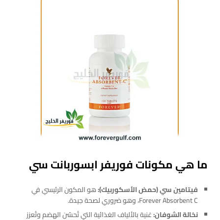
ما هي مكونات فوريفر ابسوربانت سي
فيتامين سي (حمض الأسكوربيك):
هو المكون الرئيسي في
Forever Absorbent C، وهو ضروري لصحة جيدة.
نخالة الشوفان:
غنية بالألياف الغذائية التي تُحسّن الهضم وتُعزز