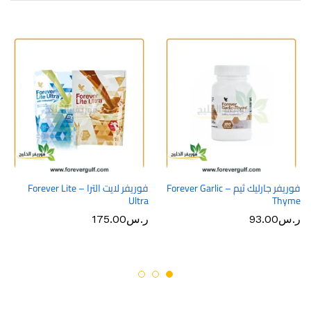
فوريفر جارليك ثيم – Forever Garlic
فوريفر لايت الترا – Forever Lite
Ultra
Thyme
ر.س
93.00
ر.س
175.00