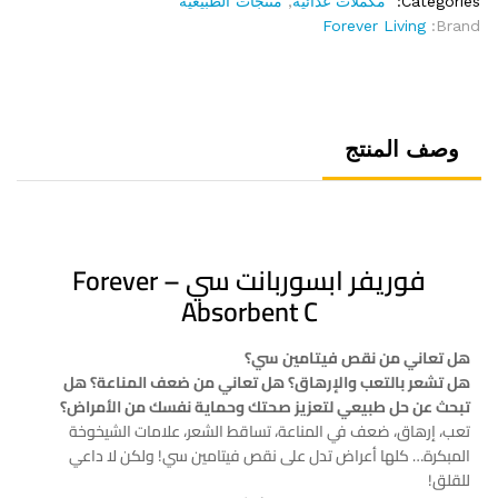
Categories:
مكملات غذائية
,
منتجات الطبيعية
Forever Living
Brand:
وصف المنتج
فوريفر ابسوربانت سي – Forever
Absorbent C
هل تعاني من نقص فيتامين سي؟
هل تشعر بالتعب والإرهاق؟ هل تعاني من ضعف المناعة؟ هل
تبحث عن حل طبيعي لتعزيز صحتك وحماية نفسك من الأمراض؟
تعب، إرهاق، ضعف في المناعة، تساقط الشعر، علامات الشيخوخة
المبكرة… كلها أعراض تدل على نقص فيتامين سي! ولكن لا داعي
للقلق!