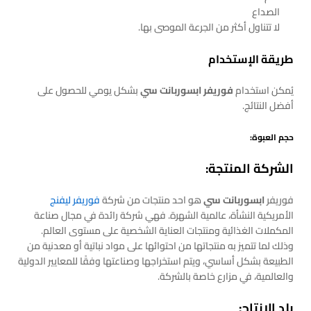
الصداع
لا تتناول أكثر من الجرعة الموصى بها.
طريقة الإستخدام
يُمكن استخدام
فوريفر ابسوربانت سي
بشكل يومي للحصول على
أفضل النتائج.
حجم العبوة:
الشركة المنتجة:
فوريفر
ابسوربانت سي
هو احد منتجات من شركة
فوريفر ليفنج
الأمريكية النشأة، عالمية الشهرة. فهي شركة رائدة في مجال صناعة
المكملات الغذائية ومنتجات العناية الشخصية على مستوى العالم.
وذلك لما تتميز به منتجاتها من احتوائها على مواد نباتية أو معدنية من
الطبيعة بشكل أساسي، ويتم استخراجها وصناعتها وفقًا للمعايير الدولية
والعالمية، في مزارع خاصة بالشركة.
بلد الإنتاج: