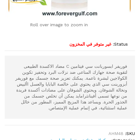
Roll over image to zoom in
Status:
غير متوفر في المخزون
فوريفر ابسوربانت سي فيتامين C مضاد الاكسدة الطبيعى
لتقوية صحة جهازك المناعى ضد نزلات البرد وتحفيز تكوين
الكولاجين لبشرة ناعمة. يمكنك تعزيز صحة جسمك مع فوريفر
أبزوربنت سي الذي يحتوي على خالصة البابايا والعسل األبيض
ونخالة الشوفان. ويحتوي الشوفان على مضادات أكسدة فريدة
من نوعها تسمى أفينانثرامايد يمكن أن تخلص جسمك من
الجذور الحرة. ويساعد هذا المزيج المميز، المطور من خالل
عملية استثنائية، في إتمام عملية الإمتصاص.
AHM48
SKU: