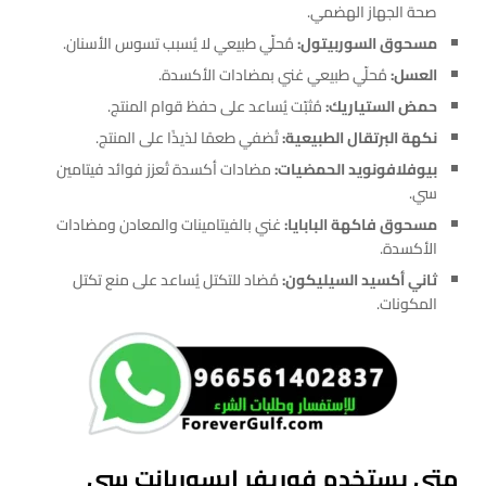
صحة الجهاز الهضمي.
مسحوق السوربيتول:
مُحلّي طبيعي لا يُسبب تسوس الأسنان.
العسل:
مُحلّي طبيعي غني بمضادات الأكسدة.
حمض الستياريك:
مُثبّت يُساعد على حفظ قوام المنتج.
نكهة البرتقال الطبيعية:
تُضفي طعمًا لذيذًا على المنتج.
بيوفلافونويد الحمضيات:
مضادات أكسدة تُعزز فوائد فيتامين
سي.
مسحوق فاكهة البابايا:
غني بالفيتامينات والمعادن ومضادات
الأكسدة.
ثاني أكسيد السيليكون:
مُضاد للتكتل يُساعد على منع تكتل
المكونات.
متي يستخدم فوريفر ابسوربانت سي