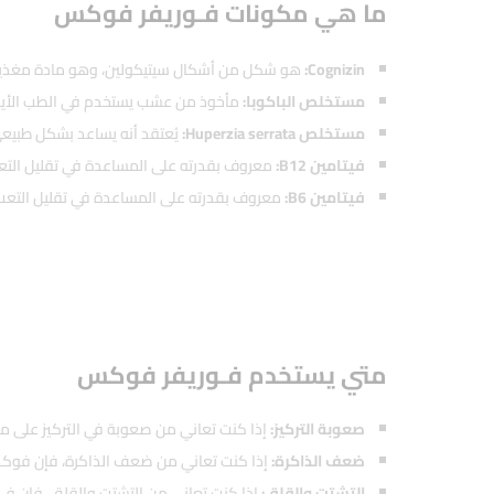
ما هي مكونات فـوريفر فوكس
Cognizin:
هو شكل من أشكال سيتيكولين، وهو مادة مغذية موج
مستخلص الباكوبا:
مأخوذ من عشب يستخدم في الطب الأيورفي
مستخلص Huperzia serrata:
يُعتقد أنه يساعد بشكل طبيعي 
فيتامين B12:
معروف بقدرته على المساعدة في تقليل التع
فيتامين B6:
معروف بقدرته على المساعدة في تقليل التعب
متي يستخدم فـوريفر فوكس
صعوبة التركيز:
إذا كنت تعاني من صعوبة في التركيز على مه
ضعف الذاكرة:
إذا كنت تعاني من ضعف الذاكرة، فإن فوكس
التشتت والقلق:
إذا كنت تعاني من التشتت والقلق، فإن فـو