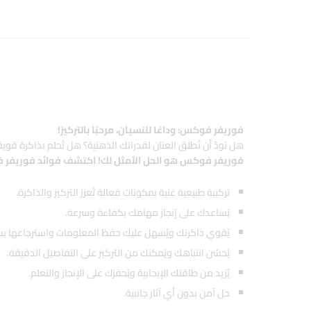
فوريفر فوكس: وداعًا للنسيان، مرحبًا بالتركيز!
هل تودّ أن تُطلق العنان لقدراتك الذهنية؟ هل تُحلم بذاكرة ق
فوريفر فوكس هو الحل الأمثل لك! اكتشف فوائد فوريفر
تركيبة طبيعية غنية بمكونات فعالة تُعزز التركيز والذاكرة.
يُساعدك على إنجاز مهامك بكفاءة وسرعة.
يُقوي ذاكرتك ويُسهل عليك حفظ المعلومات واسترجاعها ب
يُحسّن انتباهك ويُمكنك من التركيز على التفاصيل الدقيقة.
يُزيد من طاقتك الإيجابية ويُحفزك على الإنجاز والتعلم.
حل آمن بدون أي آثار جانبية.