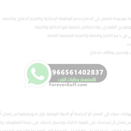
ودة بالفعل في الدماغ تدعم الوظيفة الإدراكية والتركيز الذهني والانتباه.
دي التقليدي، وله خصائص تكيفية تعزز الذاكرة والانتباه.
في دعم التركيز والانتباه والصحة المعرفية العامة.
ب.
 وتحسين وظائف الدماغ.
امك، سواء في العمل أو الدراسة أو الحياة اليومية، فإن فـوريفرفوكس يُمكن أ
 يُمكن أن يُساعدك على تقوية ذاكرتك وتحسين قدرتك على حفظ المعلومات واس
ريفر فوكس يُساعدك على التركيز على المهمة التي تقوم بها والشعور بالهدوء وا