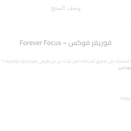
وصف المنتج
فوريفر فوكس – Forever Focus
وية تُساعدك على تحقيق أهدافك؟ هل تبحث عن حل طبيعي يُعزز تركيزك وإنتاجيتك؟
 فوكس:
سهولة.