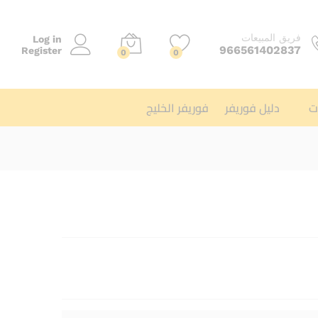
فريق المبيعات
Log in
966561402837
Register
0
0
ت
دليل فوريفر
فوريفر الخليج