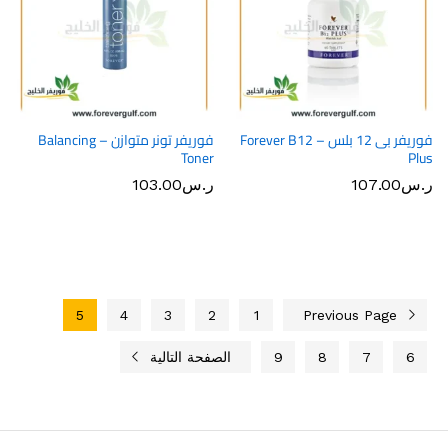
فوريفر بى 12 بلس – Forever B12
فوريفر تونر متوازن – Balancing
Toner
Plus
ر.س
107.00
ر.س
103.00
5
4
3
2
1
Previous Page
6
7
8
9
الصفحة التالية