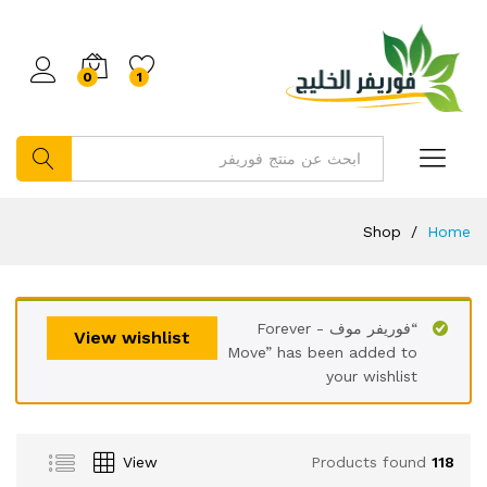
0
1
بحث
Shop
/
Home
“فوريفر موف - Forever
View wishlist
Move” has been added to
your wishlist
View
Products found
118