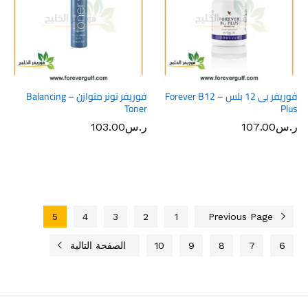
فوريفر بى 12 بلس – Forever B12
فوريفر تونر متوازن – Balancing
Toner
Plus
ر.س
107.00
ر.س
103.00
5
4
3
2
1
Previous Page
6
7
8
9
10
الصفحة التالية