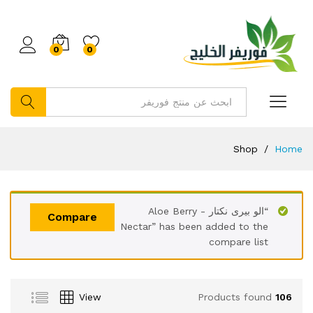
0
0
بحث
Shop
/
Home
“الو بيرى نكتار - Aloe Berry
Compare
Nectar” has been added to the
compare list
View
Products found
106