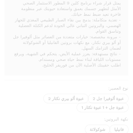
يمثل قرار شراء برنامج كلين 9 المطور الاستثمار الصحي
الأمثل لتطهير جسمك بعمق واستعادة حيويتك عبر منظومة
فاخرة تعيد ضبط نمط حياتك.
- تغذية متكاملة: يدمج بين نقاء الصبار الطبيعي المغذي للجهاز
الهضمي، والبروتين النباتي عالي الجودة لدعم الكتلة العضلية
وتناسق القوام.
- مرونة مخصصة: خيارات متعددة من العصائر مثل ألوفيرا جل
أو ألو بيري نكتار، مع نكهات بروتين الفانيليا أو الشوكولاتة
لضمان التزامك السهل.
- نتائج مستهدفة: يعزز عملية الأيض، يتحكم في الشهية، ويرفع
مستويات اللياقة لبناء نمط حياة صحي ومستدام.
اطلب حقيبتك الأصلية الآن من فوريفر الخليج.
نوع العصير:
عبوة ألوفيرا جل 2
عبوة ألو بيري نكتار 2
عبوة جل + 1 عبوة نكتار 1
نكهة البروتين:
فانيليا
شوكولاتة