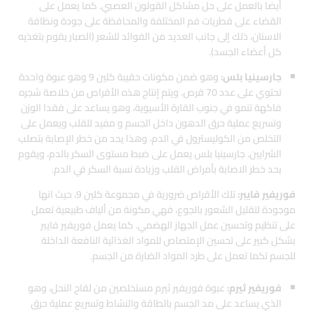
أيضا بالعمل على حل مشاكل القولون العصبي. كما يعمل على
القضاء على فطريات فم المختلفة والمحافظة على جودة ونظافة
الاسنان، ذلك إلى جانب العديد من الفوائد للشعر (الصبار يقوم بتغذيه
كل أعضاء الجسد).
جارسينيا بلس:
وهو ضمن مكونات حقيبة كلين 9 وهو عبوة واحدة
تحتوي على عدد 70 قرص. ويتم إنتاج هذه الأقراص من خلاصة شجره
فاكهة تنمو في جنوب القارة الأسيوية، وهو يساعد على فقدا الوزن
وتسريع عملية حرق الدهون داخل الجسم و مفيد للقلب ويعمل على
التخلص من الكوليسترول في الدم، وهذا يحد من خطر الإصابة بتصلب
الشرايين. جارسينيا بلس يعمل على ضبط مستوى السكر بالدم، ويقوم
بحد خطر الاصابة بأمراض القلب وزيادة نسبة السكر في الدم.
فوريفير فايبر:
تلك الأقراص ضرورية في مجموعة كلين 9، حيث انها
موجودة لتقليل الشعور بالجوع، فهي مكونة من ألياف طبيعية تعمل
على تنظيم وتحسين عمل الجهاز الهضمي. كما يعمل فوريفير فايبر
بشكل كبير على تحسين الإمتصاص للمواد الغذائية النافعة الداخلة
للجسم تكما تعمل على طرد المواد الضارة من الجسم.
فوريفير ثيرم:
عبوة فوريفير ثيرم مستخلصين من لقاح النحل، وهو
الذي يساعد على مد الجسم بالطاقة والنشاط وتسريع عملية حرق