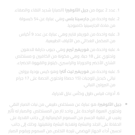
عدد 2 عبوة من
جيل الألوفيرا
(الصبار) شديد النقاء والصفاء.
علبه واحدة من
جارسينا بلس
وهي عبارة عن 54 كبسولة
من مادة الجارسينيا كامبوجيا.
علبه واحدة من فوريفر فايبر وهي عبارة عن عدد 9 أكياس
من المكمل الغذائي من الألياف الطبيعية.
علبه واحدة من
فوريفير ثيرم
وهي حبوب حارقة للدهون
وتحتوي على 18 حبة. وهي مكونة من الكافيين و مستخلص
الشاي الأخضر والجورانا والراسبري كيتونز والقهوة الخضراء.
علبه واحدة من
فوريفير ليت ألترا
وهو كيس بودرة بروتين
نباتي كبديل للوجبات (15 حصة) وتحتوي الحصة على 17 جرام
من البروتين النباتي.
أدوات قياس طول وكأس عازل للحرارة.
جيل الألوفيرا:
هو عبارة عن مستخلص طبيعي من نبات الصبار النقي
وتحتوي العبوة الواحدة على واحد لتر من المستخلص. والصبار له تأثير
رهيب في تنقية الجسم من السموم الكيميائية إلى جانب القدرة على
الحفاظ على الجلد والبشرة وتغذية البشرة وتنقيتها. وذلك إلى جانب
تحسين أداء الجهاز الهضمي نتيجة التخلص من السموم ويقوم الصبار