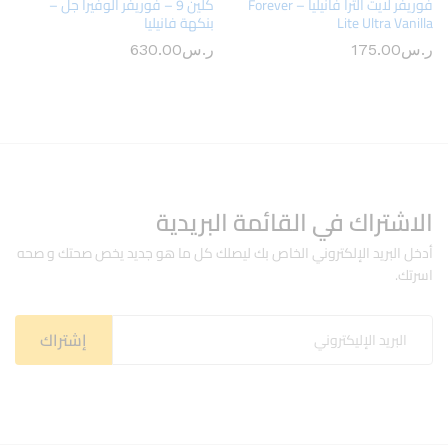
فوريفر لايت الترا فانيليا – Forever
كلين 9 – فوريفر ألوفيرا جل –
Lite Ultra Vanilla
بنكهة فانيليا
ر.س
175.00
ر.س
630.00
الاشتراك في القائمة البريدية
أدخل البريد الإلكتروني الخاص بك ليصلك كل ما هو جديد يخص صحتك و صحه
اسرتك.