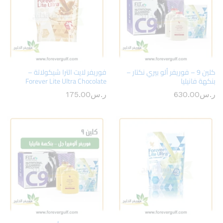
كلين 9 – فوريفر ألو بيري نكتار –
فوريفر لايت الترا شيكولاتة –
بنكهة فانيليا
Forever Lite Ultra Chocolate
ر.س
630.00
ر.س
175.00