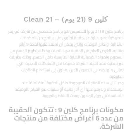
كلين 9 (21 يوم) – Clean 21
برنامج كلين 9 (21 يوم) للتخسيس هو برنامج متخصص من شركة فوريفر
الامريكية وهو عبارة عن حقيبة تحتوي على برنامج من المكملات
الغذائية وبدائل للوجبات والتي يمكن أن تعتمد عليها لمدة 9 أيام
متتاليه. الغرض العام من الحقيبة هو التنحيف وكذلك تطهير الجسم من
السموم ولمواد الكيميائية الضارة المترسبة داخل الجسم. وذلك بطريقة
غير نمطية فقد انتجته الشركة خصيصًا لحل المشكلات الصحية التي
يعاني منها مصابي الدهون الذين يميلون إلى استخدام المنتجات
الطبيعية.
وحيث إن هذه المنتجات الموجودة داخل الحقيبة آمنة تمامًا عند
الإستخدام ولا ينتج عنها أي أثار جانبية أو سلبيات مع القيام بالوظيفة
الأساسية في حرق الدهون وبعث النشاط والحيوية.
مكونات برنامج كلين 9 : تتكون الحقيبة
من عدد 6 أغراض مختلفة من منتجات
الشركة.