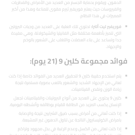
الدهون. ويقوم بحماية الجسم من العديد من الأمراض والفطريات
والفيروسات حيث يعتبر فوريفير ثيرم مقوى للمناعة وهذا من أكبر
المميزات في هذا النظام.
فوريفير ليت ألترا:
تحتوي تلك العلبة على العديد من وجبات البروتين
التي تتميز بأطعمة مختلفة مثل الفانيليا والشيكولاتة. وهي مفيدة
جدا وتساعد على بناء العضلات والتغلب على الشعور بالوخم
والإجهاد.
فوائد مجموعة كلين 9 (21 يوم):
يتم استخدم حقيبة كلين 9 لتحقيق العديد من الفوائد خاصة إذا كنت
تعاني من الإجهاد الشديد والشعور بالتعب بصورة مستمرة نتيجة
زيادة الوزن ونقص الفيتامينات.
كلين 9 يحتوي على العديد من أنواع البروتينات والفيتامينات تجعل
الإنسان يكسب المزيد من الطاقة للقيام بوظائفه وأنشطته اليومية.
إذا كنت تُعاني من أمراض بسبب ضيق الشرايين نتيجة والإصابة
بامراض الكوليسترول الناتجة عن تناول الدهون غير المشبعة.
إذا كنت تعاني من الكسل وعدم الرغبة في بذل مجهود وتراكم