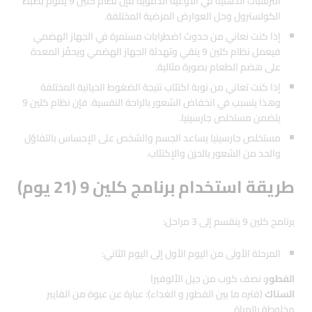
الترسبات الدهنية في الأوعية الدموية فإن نظام كلين 9 يقوم بضبط
الكولسترول وحل العوارض المرضية المختلفة.
إذا كنت نعاني من حدوث اضطرابات مستمرة في الجهاز الهضمي
فيعمل نظام كلين 9 ينقي وتهدئة الجهاز الهضمي ويحفّز المعدة
على هضم الطعام بصورة مثالية.
إذا كنت تعاني من نوبة اكتئاب نتيجة الضغوط الحياتية المختلفة
وهذا يتسبب في انخفاض الشعور بالراحة النفسية. فإن نظام كلين 9
يتضمن مستخلص جارسينيا.
مستخلص جارسينيا يساعد الجسم والشخص على الإحساس بالتفاؤل
والحد من الشعور بالحزن والإكتئاب.
طريقة استخدام برنامج كلين 9 (21 يوم)
برنامج كلين 9 ينقسم إلى 3 مراحل:
المرحلة الأولى من اليوم الأول إلى اليوم الثاني:
الفطور:
نصف كوب من جيل الألوفيرا
السناك
(فتره ما بين الفطور و الغداء): عبارة عن عبوة من الفايبر
مخلوطة بالمياة