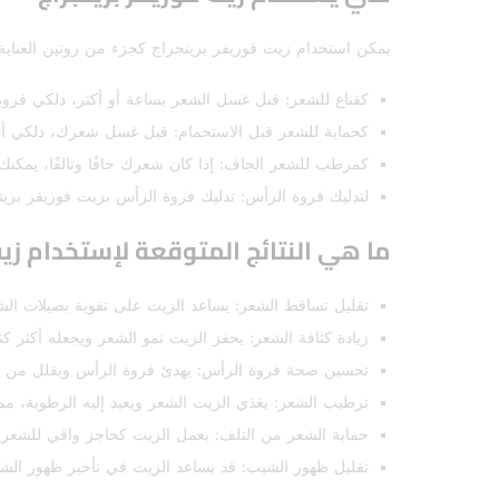
يمكن استخدام زيت فوريفر برينجراج كجزء من روتين العناية 
كقناع للشعر: قبل غسل الشعر بساعة أو أكثر، دلكي فروة
كحماية للشعر قبل الاستحمام: قبل غسل شعرك، دلكي أط
كمرطب للشعر الجاف: إذا كان شعرك جافًا وتالفًا، يمك
لتدليك فروة الرأس: تدليك فروة الرأس بزيت فوريفر برين
ما هي النتائج المتوقعة لإستخدام زيت
تقليل تساقط الشعر: يساعد الزيت على تقوية بصيلات ال
زيادة كثافة الشعر: يحفز الزيت نمو الشعر ويجعله أكثر كث
تحسين صحة فروة الرأس: يهدئ فروة الرأس ويقلل من ال
ترطيب الشعر: يغذي الزيت الشعر ويعيد إليه الرطوبة، مما ي
حماية الشعر من التلف: يعمل الزيت كحاجز واقي للشعر،
تقليل ظهور الشيب: قد يساعد الزيت في تأخير ظهور الشي