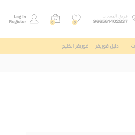
فريق المبيعات
Log in
966561402837
Register
0
0
ت
دليل فوريفر
فوريفر الخليج