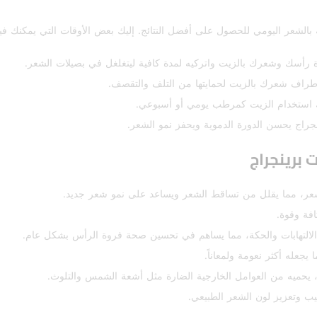
بالشعر اليومي للحصول على أفضل النتائج. إليك بعض الأوقات التي يمكنك فيه
 رأسك وشعرك بالزيت واتركيه لمدة كافية ليتغلغل في بصيلات الشعر.
راف شعرك بالزيت لحمايتها من التلف والتقصف.
نك استخدام الزيت كمرطب يومي أو أسبوعي.
جراج يحسن الدورة الدموية ويحفز نمو الشعر.
 برينجراج
شعر، مما يقلل من تساقط الشعر ويساعد على نمو شعر جديد.
افة وقوة.
التهابات والحكة، مما يساهم في تحسين صحة فروة الرأس بشكل عام.
جعله أكثر نعومة ولمعاناً.
 يحميه من العوامل الخارجية الضارة مثل أشعة الشمس والتلوث.
ب وتعزيز لون الشعر الطبيعي.