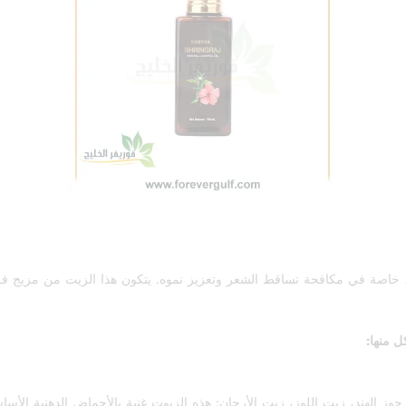
خاصة في مكافحة تساقط الشعر وتعزيز نموه. يتكون هذا الزيت من مزيج فريد م
ل منها:
لهند، زيت اللوز، زيت الأرجان: هذه الزيوت غنية بالأحماض الدهنية الأساسية