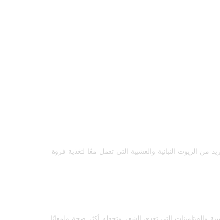
ن الزيوت النباتية والعشبية التي تعمل معًا لتغذية فروة
 والفيتامينات التي تغذي الشعر وتجعله أكثر صحة ولمعانًا.