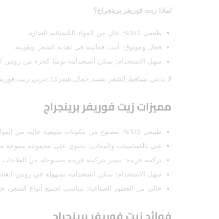
لماذا زيت فوريفر برينجراج؟
طبيعي 100%: خالٍ من المواد الكيميائية الضارة.
فعال وموثوق: أثبت فعاليته في تغذية الشعر وتقويته.
سهل الاستخدام: يمكن استخدامه يوميًا كجزء من روتين ال
لا تدعي تساقط الشعر يفسد جمال شعرك! جربي زيت فوريفر 
مميزات زيت فوريفر برينجراج
طبيعي 100%: مصنوع من مكونات طبيعية خالية من المواد الكيميائية الضارة، مما يجعله آمنًا على الشعر وفروة الرأس.
غني بالفيتامينات والمعادن: يحتوي على مجموعة متنوعة من 
تركيبة فريدة: يتميز بتركيبة فريدة مستوحاة من العلاجات ا
سهل الاستخدام: يمكن استخدامه بسهولة في روتين العناية
خالي من العطور الصناعية: مناسب لجميع أنواع الشعر، 
فوائد زيت فوريفر برينجراج