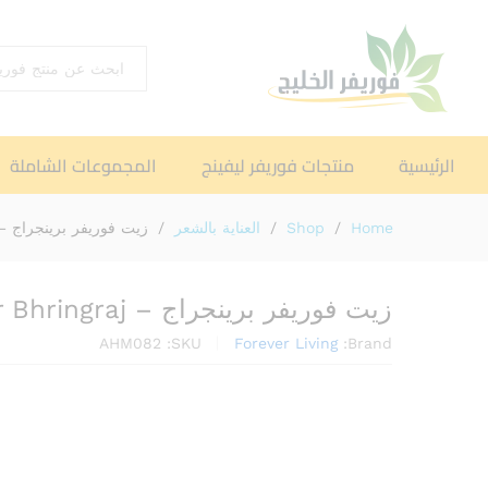
اختر القسم
الرئيسية
منتجات فوريفر ليفينج
المجموعات الشاملة
Home
/
Shop
/
العناية بالشعر
/
زيت فوريفر برينجراج – rever Bhringraj
زيت فوريفر برينجراج – Forever Bhringraj
AHM082
SKU:
Forever Living
Brand: