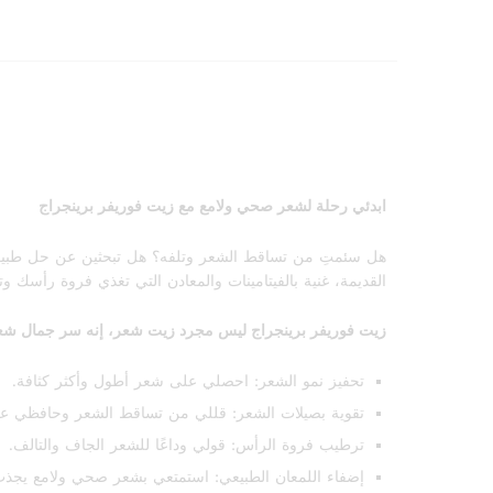
ابدئي رحلة لشعر صحي ولامع مع زيت فوريفر برينجراج
هل سئمتِ من تساقط الشعر وتلفه؟ هل تبحثين عن حل طبيعي 
القديمة، غنية بالفيتامينات والمعادن التي تغذي فروة رأسك و
زيت فوريفر برينجراج ليس مجرد زيت شعر، إنه سر جمال شعرك! 
تحفيز نمو الشعر: احصلي على شعر أطول وأكثر كثافة.
تقوية بصيلات الشعر: قللي من تساقط الشعر وحافظي عل
ترطيب فروة الرأس: قولي وداعًا للشعر الجاف والتالف.
إضفاء اللمعان الطبيعي: استمتعي بشعر صحي ولامع يجذب 