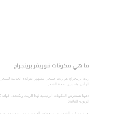
ما هي مكونات فوريفر برينجراج
زيت برينجراج هو زيت طبيعي مشهور بفوائده العديدة للشعر، 
الرأس وتحسين صحة الشعر.
دعونا نستعرض المكونات الرئيسية لهذا الزيت ونكتشف فوائد ك
الزيوت النباتية:
زيت عباد الشمس، زيت بذور العنب، زيت السمسم، زيت جوز ا