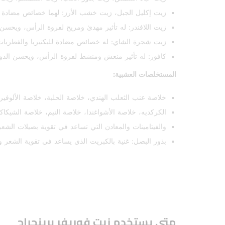
زيت إكليل الجبل، زيت خشب الأرز: لهما خصائص مضادة لل
زيت اللافندر: له تأثير مهدئ ومريح لفروة الرأس، ويحسن ا
زيت شجرة الشاي: له خصائص مضادة للبكتيريا والفطريا
كافور: له تأثير منعش ومنشط لفروة الرأس، ويحسن الدور
المستخلصات العشبية:
خلاصة عنب الثعلب الهندي، خلاصة الحلبة، خلاصة الألوفيرا
الكركديه، خلاصة الأشواغندا، خلاصة النيم، خلاصة الشيك
والفيتامينات والمعادن التي تساعد في تقوية بصيلات الشعر 
بذور البصل: غنية بالكبريت الذي يساعد في تقوية الشعر 
متي يستخدم زيت فوريفر برينجراج