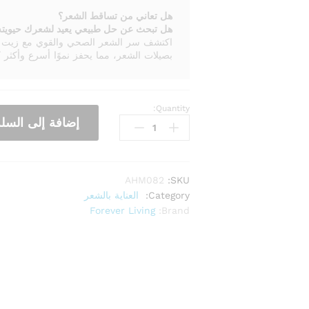
هل تعاني من تساقط الشعر؟
هل تبحث عن حل طبيعي يعيد لشعرك حيويته 
اكتشف سر الشعر الصحي والقوي مع زيت فو
بصيلات الشعر، مما يحفز نموًا أسرع وأكثر ك
Quantity:
إضافة إلى السلة
AHM082
SKU:
Category:
العناية بالشعر
Forever Living
Brand: