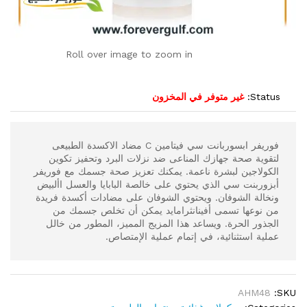
Roll over image to zoom in
Status:
غير متوفر في المخزون
فوريفر ابسوربانت سي فيتامين C مضاد الاكسدة الطبيعى
لتقوية صحة جهازك المناعى ضد نزلات البرد وتحفيز تكوين
الكولاجين لبشرة ناعمة. يمكنك تعزيز صحة جسمك مع فوريفر
أبزوربنت سي الذي يحتوي على خالصة البابايا والعسل األبيض
ونخالة الشوفان. ويحتوي الشوفان على مضادات أكسدة فريدة
من نوعها تسمى أفينانثرامايد يمكن أن تخلص جسمك من
الجذور الحرة. ويساعد هذا المزيج المميز، المطور من خالل
عملية استثنائية، في إتمام عملية الإمتصاص.
AHM48
SKU: