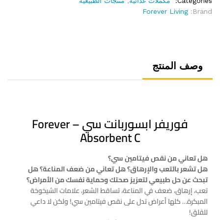
Categories:
مكملات غذائية
,
منتجات الطبيعية
Forever Living
Brand:
وصف المنتج
فوريفر ابسوربانت سي – Forever
Absorbent C
هل تعاني من نقص فيتامين سي؟
هل تشعر بالتعب والإرهاق؟ هل تعاني من ضعف المناعة؟ هل
تبحث عن حل طبيعي لتعزيز صحتك وحماية نفسك من الأمراض؟
تعب، إرهاق، ضعف في المناعة، تساقط الشعر، علامات الشيخوخة
المبكرة… كلها أعراض تدل على نقص فيتامين سي! ولكن لا داعي
للقلق!