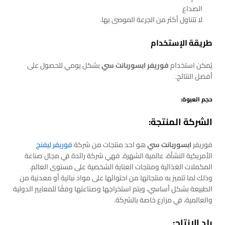
الصداع
لا تتناول أكثر من الجرعة الموصى بها.
طريقة الإستخدام
يُمكن استخدام
فوريفر ابسوربانت سي
بشكل يومي للحصول على
أفضل النتائج.
حجم العبوة:
الشركة المنتجة:
فوريفر
ابسوربانت سي
هو احد منتجات من شركة
فوريفر ليفنج
الأمريكية النشأة، عالمية الشهرة. فهي شركة رائدة في مجال صناعة
المكملات الغذائية ومنتجات العناية الشخصية على مستوى العالم.
وذلك لما تتميز به منتجاتها من احتوائها على مواد نباتية أو معدنية من
الطبيعة بشكل أساسي، ويتم استخراجها وصناعتها وفقًا للمعايير الدولية
والعالمية، في مزارع خاصة بالشركة.
بلد الإنتاج: