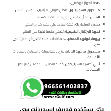
صحة الجهاز الهضمي.
مسحوق السوربيتول:
مُحلّي طبيعي لا يُسبب تسوس الأسنان.
العسل:
مُحلّي طبيعي غني بمضادات الأكسدة.
حمض الستياريك:
مُثبّت يُساعد على حفظ قوام المنتج.
نكهة البرتقال الطبيعية:
تُضفي طعمًا لذيذًا على المنتج.
بيوفلافونويد الحمضيات:
مضادات أكسدة تُعزز فوائد فيتامين
سي.
مسحوق فاكهة البابايا:
غني بالفيتامينات والمعادن ومضادات
الأكسدة.
ثاني أكسيد السيليكون:
مُضاد للتكتل يُساعد على منع تكتل
المكونات.
متي يستخدم فوريفر ابسوربانت سي