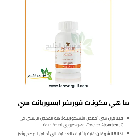
ما هي مكونات فوريفر ابسوربانت سي
فيتامين سي (حمض الأسكوربيك):
هو المكون الرئيسي في
Forever Absorbent C، وهو ضروري لصحة جيدة.
نخالة الشوفان:
غنية بالألياف الغذائية التي تُحسّن الهضم وتُعزز