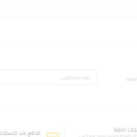
اسرتك.
جات اصلية
الدفع عند الاستلام
ات شركة فوريفر ليفينج برودكتس