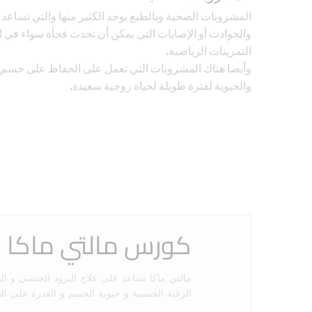
المشروبات الصحية وبالطبع يوجد الكثير منها والتي تساعد 
والحوادث أو الإصابات التي يمكن أن تحدث فجأة سواء في 
التمرينات الرياضية.
وأيضا هناك المشروبات التي تعمل على الحفاظ على جسم
والحيوية لفترة طويلة لحياة زوجية سعيدة.
كورس مالتي ماكا 3 عبوات
مالتي ماكا تساعد على علاج البرود الجنسي و ا
الرغبة الجنسية و حيوية الجسم و القدرة على ال