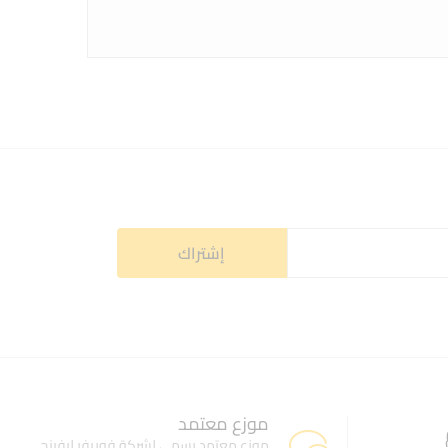
موزع معتمد
موزع معتمد رسمي لشركة فوريفر ليفينج