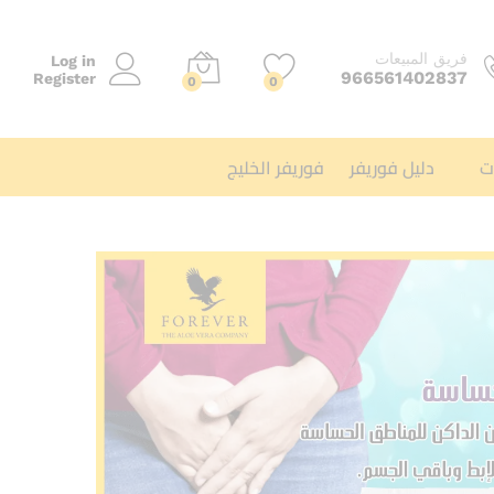
فريق المبيعات
Log in
966561402837
Register
0
0
ت
دليل فوريفر
فوريفر الخليج