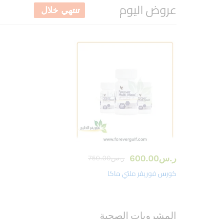
عروض اليوم
تنتهي خلال
ر.س
600.00
ر.س
750.00
كورس فوريفر ملتي ماكا
المشروبات الصحية