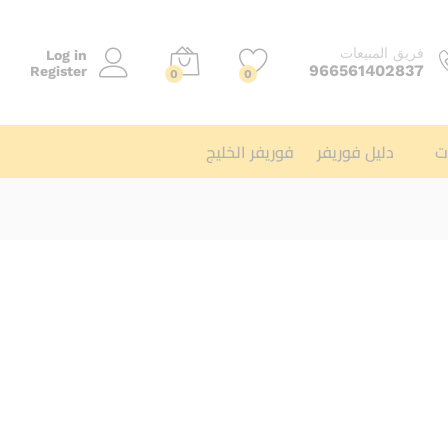
فريق المبيعات
Log in
966561402837
Register
0
0
ت
دليل فوريفر
فوريفر الخليج